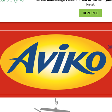
ihnen die notwendige Beständigkeit in Sachen Quali
bietet.
REZEPTE