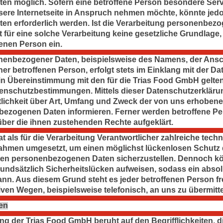
en möglich. Sofern eine betroffene Person besondere Ser
re Internetseite in Anspruch nehmen möchte, könnte jedo
n erforderlich werden. Ist die Verarbeitung personenbez
t für eine solche Verarbeitung keine gesetzliche Grundlage, 
fenen Person ein.
nenbezogener Daten, beispielsweise des Namens, der Ansch
r betroffenen Person, erfolgt stets im Einklang mit der Da
n Übereinstimmung mit den für die Trias Food GmbH gelte
tenschutzbestimmungen. Mittels dieser Datenschutzerklär
lichkeit über Art, Umfang und Zweck der von uns erhobene
bezogenen Daten informieren. Ferner werden betroffene Per
ber die ihnen zustehenden Rechte aufgeklärt.
 als für die Verarbeitung Verantwortlicher zahlreiche tech
ahmen umgesetzt, um einen möglichst lückenlosen Schutz 
teten personenbezogenen Daten sicherzustellen. Dennoch kö
ndsätzlich Sicherheitslücken aufweisen, sodass ein absol
ann. Aus diesem Grund steht es jeder betroffenen Person f
iven Wegen, beispielsweise telefonisch, an uns zu übermitte
en
ng der Trias Food GmbH beruht auf den Begrifflichkeiten, d