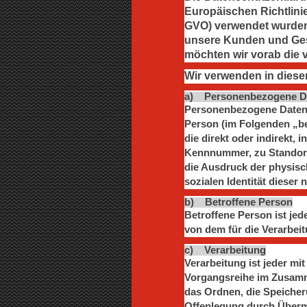
Europäischen Richtlin
GVO) verwendet wurden. 
unsere Kunden und Gesc
möchten wir vorab die v
Wir verwenden in diese
a) Personenbezogene D
Personenbezogene Daten sin
Person (im Folgenden „bet
die direkt oder indirekt
Kennnummer, zu Standort
die Ausdruck der physisch
sozialen Identität dieser 
b) Betroffene Person
Betroffene Person ist jed
von dem für die Verarbeit
c) Verarbeitung
Verarbeitung ist jeder mi
Vorgangsreihe im Zusamm
das Ordnen, die Speicher
Offenlegung durch Übermi