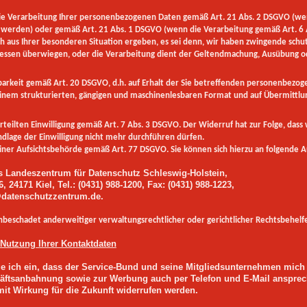
 Verarbeitung Ihrer personenbezogenen Daten gemäß Art. 21 Abs. 2 DSGVO (we
werden) oder gemäß Art. 21 Abs. 1 DSGVO (wenn die Verarbeitung gemäß Art. 6 Ab
ich aus Ihrer besonderen Situation ergeben, es sei denn, wir haben zwingende sch
eressen überwiegen, oder die Verarbeitung dient der Geltendmachung, Ausübung o
arkeit gemäß Art. 20 DSGVO, d.h. auf Erhalt der Sie betreffenden personenbezoge
 einem strukturierten, gängigen und maschinenlesbaren Format und auf Übermittl
ilten Einwilligung gemäß Art. 7 Abs. 3 DSGVO. Der Widerruf hat zur Folge, dass 
dlage der Einwilligung nicht mehr durchführen dürfen.
er Aufsichtsbehörde gemäß Art. 77 DSGVO. Sie können sich hierzu an folgende 
 Landeszentrum für Datenschutz Schleswig-Holstein,
, 24171 Kiel, Tel.: (0431) 988-1200, Fax: (0431) 988-1223,
@datenschutzzentrum.de.
nbeschadet anderweitiger verwaltungsrechtlicher oder gerichtlicher Rechtsbehelf
 Nutzung Ihrer Kontaktdaten
ige ich ein, dass der Service-Bund und seine Mitgliedsunternehmen mich
ftsanbahnung sowie zur Werbung auch per Telefon und E-Mail anspreche
mit Wirkung für die Zukunft widerrufen werden.