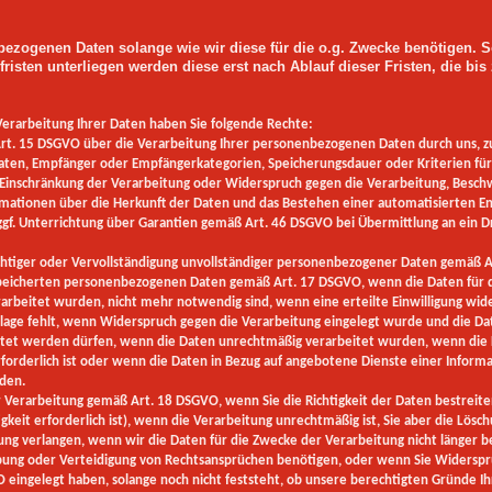
bezogenen Daten solange wie wir diese für die o.g. Zwecke benötigen. S
isten unterliegen werden diese erst nach Ablauf dieser Fristen, die bis
rarbeitung Ihrer Daten haben Sie folgende Rechte:
. 15 DSGVO über die Verarbeitung Ihrer personenbezogenen Daten durch uns, z
aten, Empfänger oder Empfängerkategorien, Speicherungsdauer oder Kriterien für 
, Einschränkung der Verarbeitung oder Widerspruch gegen die Verarbeitung, Besch
ormationen über die Herkunft der Daten und das Bestehen einer automatisierten E
d ggf. Unterrichtung über Garantien gemäß Art. 46 DSGVO bei Übermittlung an ein Dr
htiger oder Vervollständigung unvollständiger personenbezogener Daten gemäß A
icherten personenbezogenen Daten gemäß Art. 17 DSGVO, wenn die Daten für di
rarbeitet wurden, nicht mehr notwendig sind, wenn eine erteilte Einwilligung wi
age fehlt, wenn Widerspruch gegen die Verarbeitung eingelegt wurde und die Da
tet werden dürfen, wenn die Daten unrechtmäßig verarbeitet wurden, wenn die L
rforderlich ist oder wenn die Daten in Bezug auf angebotene Dienste einer Informa
den.
erarbeitung gemäß Art. 18 DSGVO, wenn Sie die Richtigkeit der Daten bestreiten 
gkeit erforderlich ist), wenn die Verarbeitung unrechtmäßig ist, Sie aber die Lös
ung verlangen, wenn wir die Daten für die Zwecke der Verarbeitung nicht länger b
ung oder Verteidigung von Rechtsansprüchen benötigen, oder wenn Sie Widerspr
 eingelegt haben, solange noch nicht feststeht, ob unsere berechtigten Gründe I