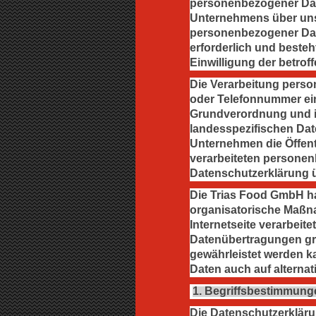
personenbezogener Dat
Unternehmens über unse
personenbezogener Date
erforderlich und besteh
Einwilligung der betrof
Die Verarbeitung perso
oder Telefonnummer eine
Grundverordnung und i
landesspezifischen Da
Unternehmen die Öffent
verarbeiteten personen
Datenschutzerklärung ü
Die Trias Food GmbH hat
organisatorische Maßn
Internetseite verarbei
Datenübertragungen gru
gewährleistet werden k
Daten auch auf alternat
1. Begriffsbestimmung
Die Datenschutzerkläru