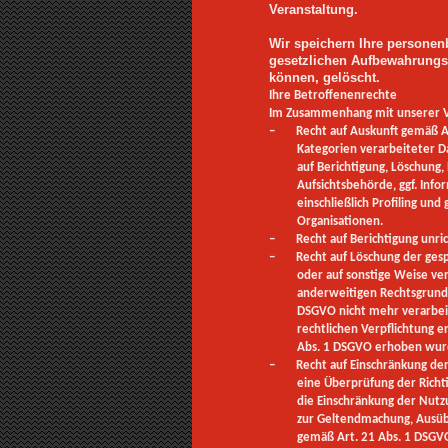
Veranstaltung.
Wir speichern Ihre personen
gesetzlichen Aufbewahrungsfr
können, gelöscht.
Ihre Betroffenenrechte
Im Zusammenhang mit unserer Ve
– Recht auf Auskunft gemäß Art
Kategorien verarbeiteter D
auf Berichtigung, Löschung
Aufsichtsbehörde, ggf. Inf
einschließlich Profiling un
Organisationen.
– Recht auf Berichtigung unric
– Recht auf Löschung der gespe
oder auf sonstige Weise ve
anderweitigen Rechtsgrundl
DSGVO nicht mehr verarbei
rechtlichen Verpflichtung e
Abs. 1 DSGVO erhoben wur
– Recht auf Einschränkung der V
eine Überprüfung der Richti
die Einschränkung der Nutz
zur Geltendmachung, Ausüb
gemäß Art. 21 Abs. 1 DSGVO