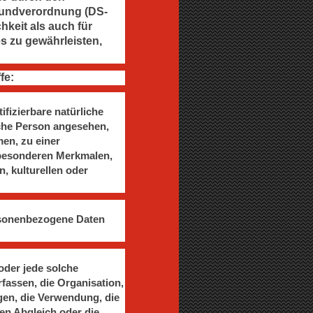
rundverordnung (DS-
hkeit als auch für
s zu gewährleisten,
fe:
ifizierbare natürliche
iche Person angesehen,
en, zu einer
 besonderen Merkmalen,
, kulturellen oder
personenbezogene Daten
oder jede solche
assen, die Organisation,
gen, die Verwendung, die
en Abgleich oder die