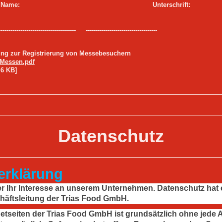
ame: Unterschrift:
----------------------------- ------------------------------------
ung zur Registrierung von Messebesuchern
Messen.pdf
6 KB]
Datenschutz
erklärung
er Ihr Interesse an unserem Unternehmen. Datenschutz ha
chäftsleitung der Trias Food GmbH.
netseiten der Trias Food GmbH ist grundsätzlich ohne jede