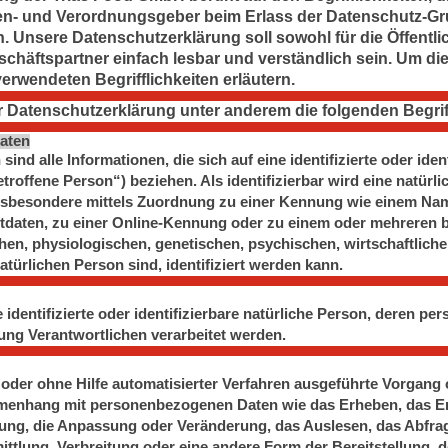
ien- und Verordnungsgeber beim Erlass der Datenschutz-G
Unsere Datenschutzerklärung soll sowohl für die Öffentlic
häftspartner einfach lesbar und verständlich sein. Um die
erwendeten Begrifflichkeiten erläutern.
r Datenschutzerklärung unter anderem die folgenden Begrif
aten
d alle Informationen, die sich auf eine identifizierte oder ident
roffene Person“) beziehen. Als identifizierbar wird eine natürl
, insbesondere mittels Zuordnung zu einer Kennung wie einem Nam
daten, zu einer Online-Kennung oder zu einem oder mehreren
en, physiologischen, genetischen, psychischen, wirtschaftlichen
natürlichen Person sind, identifiziert werden kann.
e identifizierte oder identifizierbare natürliche Person, deren 
ung Verantwortlichen verarbeitet werden.
t oder ohne Hilfe automatisierter Verfahren ausgeführte Vorgang 
enhang mit personenbezogenen Daten wie das Erheben, das Erf
ung, die Anpassung oder Veränderung, das Auslesen, das Abfra
ttlung, Verbreitung oder eine andere Form der Bereitstellung, d