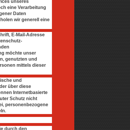
vices unseres
ch eine Verarbeitung
ogener Daten
holen wir generell eine
rift, E-Mail-Adresse
tenschutz-
nden
ung möchte unser
n, genutzten und
sonen mittels dieser
nische und
der über diese
nnen Internetbasierte
uter Schutz nicht
rei, personenbezogene
ln.
ie durch den